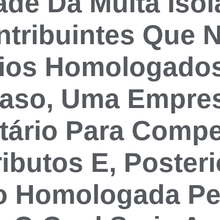
ade Da Multa Iso
ntribuintes Que 
rios Homologados
Caso, Uma Empres
utário Para Comp
ibutos E, Poster
o Homologada Pel