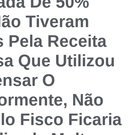
lada De 50%
Não Tiveram
 Pela Receita
a Que Utilizou
ensar O
iormente, Não
o Fisco Ficaria