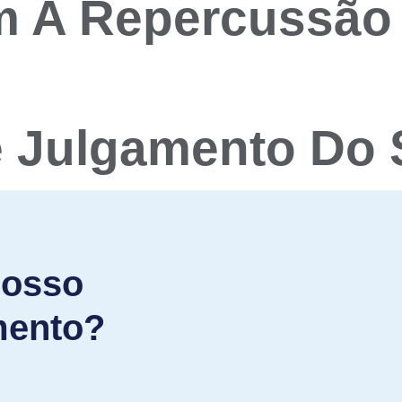
m A Repercussão
e Julgamento Do
nosso
mento?