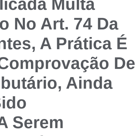
licada Multa
o No Art. 74 Da
ntes, A Prática É
 Comprovação De
ibutário, Ainda
ido
 A Serem