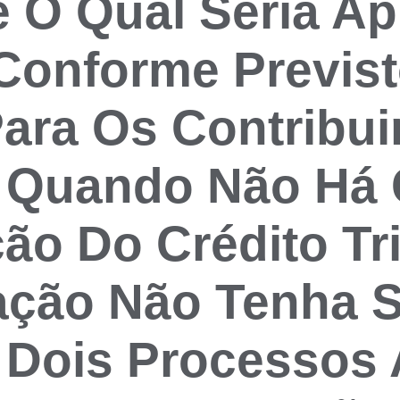
 O Qual Seria Ap
Conforme Previst
Para Os Contribui
l Quando Não Há
ção Do Crédito Tr
ção Não Tenha S
 Dois Processos