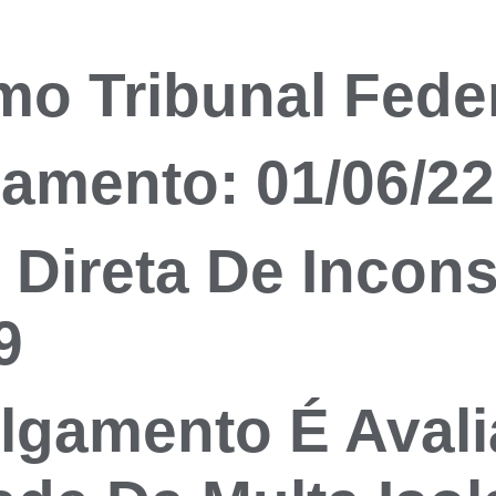
mo Tribunal Feder
amento: 01/06/22
Direta De Incons
9
lgamento É Avali