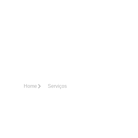
Somos
Serviços
Base de Conhecimento
Área do
mpensações De Crédito
Homologadas
Home
Serviços